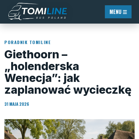
Przejdź do treści
MENU ☰
PORADNIK TOMILINE
Giethoorn –
„holenderska
Wenecja”: jak
zaplanować wycieczkę
31 MAJA 2026