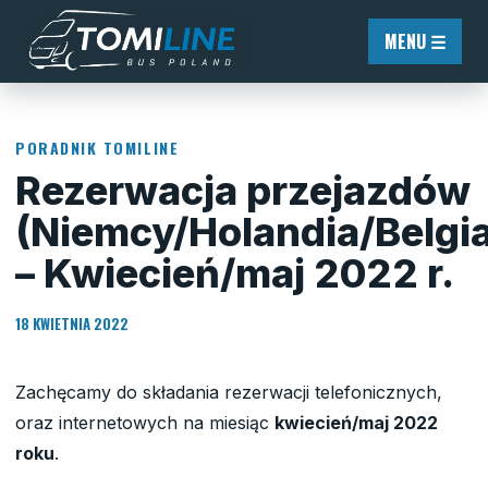
Przejdź do treści
MENU ☰
PORADNIK TOMILINE
Rezerwacja przejazdów
(Niemcy/Holandia/Belgi
– Kwiecień/maj 2022 r.
18 KWIETNIA 2022
Zachęcamy do składania rezerwacji telefonicznych,
oraz internetowych na miesiąc
kwiecień/maj 2022
roku
.