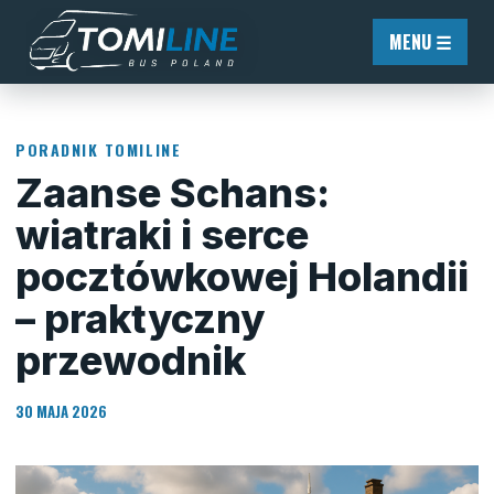
Przejdź do treści
MENU ☰
PORADNIK TOMILINE
Zaanse Schans:
wiatraki i serce
pocztówkowej Holandii
– praktyczny
przewodnik
30 MAJA 2026